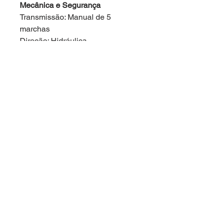
Mecânica e Segurança
Transmissão: Manual de 5
marchas
Direção: Hidráulica
Freios: Discos ventilados na
dianteira e tambor na traseira
Suspensão Dianteira:
Independente tipo McPherson
Suspensão Traseira: Eixo rígido
com molas parabólicas
Rodas e Pneus:Rodas de aço aro
15 com pneus 195/65 R15
Segurança ativa: Controle de
estabilidade, controle de tração e
assistente de partida em rampa