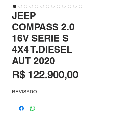
JEEP
COMPASS 2.0
16V SERIE S
4X4 T.DIESEL
AUT 2020
Preço
R$ 122.900,00
REVISADO
(
54) 99982-1300