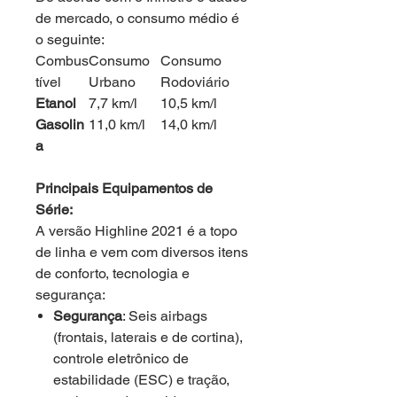
de mercado, o consumo médio é
o seguinte:
Combus
Consumo
Consumo
tível
Urbano
Rodoviário
Etanol
7,7 km/l
10,5 km/l
Gasolin
11,0 km/l
14,0 km/l
a
Principais Equipamentos de
Série:
A versão Highline 2021 é a topo
de linha e vem com diversos itens
de conforto, tecnologia e
segurança:
Segurança
: Seis airbags
(frontais, laterais e de cortina),
controle eletrônico de
estabilidade (ESC) e tração,