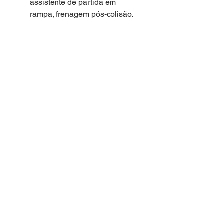
assistente de partida em
rampa, frenagem pós-colisão.
Tecnologia
: Painel de
instrumentos digital (Active
Info Display), central
multimídia VW Play de 10,1
polegadas, seletor de perfil de
condução.
Conforto
: Bancos revestidos
em couro, ar-condicionado
digital de duas zonas
(Climatronic), sistema Kessy
(acesso e partida sem chave),
assistente de estacionamento
semiautomático (Park Assist).
Visual
: Faróis full LED, rodas
de liga leve aro 17 polegadas,
teto solar panorâmico
(opcional na época, mas